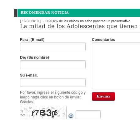
RECOMENDAR NOTICIA
[ 16.08.2013 ]
› El 20,6% de los chicos no sabe ponerse un preservativo
La mitad de los Adolescentes que tienen 
Para: (E-mail)
Comentarios
De: (Su nombre)
Su e-mail:
Por favor, ingrese el siguiente código y
luego haga click en botón de enviar.
Gracias.