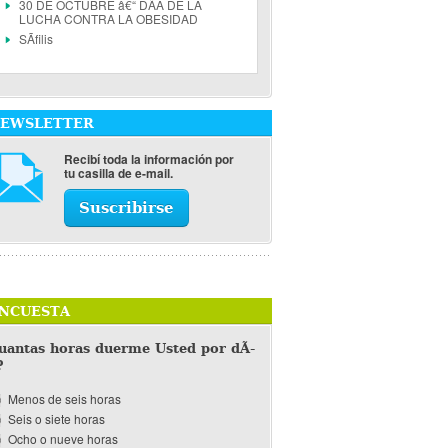
30 DE OCTUBRE â€“ DÃA DE LA
LUCHA CONTRA LA OBESIDAD
SÃ­filis
EWSLETTER
Recibí toda la información por
tu casilla de e-mail.
Suscribirse
NCUESTA
uantas horas duerme Usted por dÃ­
?
Menos de seis horas
Seis o siete horas
Ocho o nueve horas