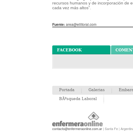
recursos humanos y de incorporación de eq
cada vez más altos”.
Fuente:
area@ellitoral.com
FACEBOOK
COMENT
Portada
Galerias
Embar
BÃºsqueda Laboral
contacto@enfermeraonline.com.ar
| Santa Fe | Argentin