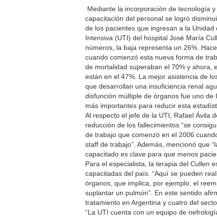
Mediante la incorporación de tecnología y 
capacitación del personal se logró disminu
de los pacientes que ingresan a la Unidad
Intensiva (UTI) del hospital José María Cul
números, la baja representa un 26%. Hace
cuando comenzó esta nueva forma de trabaj
de mortalidad superaban el 70% y ahora, 
están en el 47%. La mejor asistencia de lo
que desarrollan una insuficiencia renal ag
disfunción múltiple de órganos fue uno de 
más importantes para reducir esta estadíst
Al respecto el jefe de la UTI, Rafael Ávila 
reducción de los fallecimientos “se consigu
de trabajo que comenzó en el 2006 cuando
staff de trabajo”. Además, mencionó que “la
capacitado es clave para que menos pacient
Para el especialista, la terapia del Culle
capacitadas del país. “Aquí se pueden real
órganos, que implica, por ejemplo, el reem
suplantar un pulmón”. En este sentido afi
tratamiento en Argentina y cuatro del secto
“La UTI cuenta con un equipo de nefrología