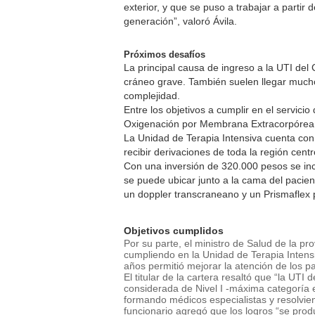
exterior, y que se puso a trabajar a partir
generación”, valoró Ávila.
Próximos desafíos
La principal causa de ingreso a la UTI del
cráneo grave. También suelen llegar mucho
complejidad.
Entre los objetivos a cumplir en el servici
Oxigenación por Membrana Extracorpórea (
La Unidad de Terapia Intensiva cuenta co
recibir derivaciones de toda la región centr
Con una inversión de 320.000 pesos se inc
se puede ubicar junto a la cama del pacie
un doppler transcraneano y un Prismaflex p
Objetivos cumplidos
Por su parte, el ministro de Salud de la pr
cumpliendo en la Unidad de Terapia Intensi
años permitió mejorar la atención de los p
El titular de la cartera resaltó que “la UTI
considerada de Nivel I -máxima categoría e
formando médicos especialistas y resolvien
funcionario agregó que los logros “se prod