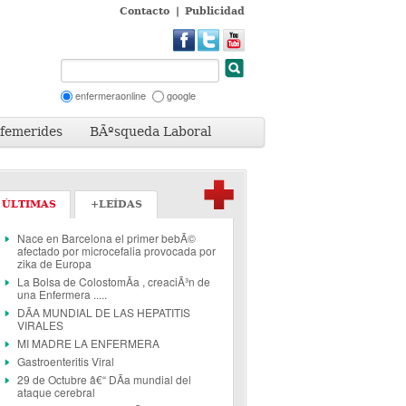
Contacto
|
Publicidad
enfermeraonline
google
femerides
BÃºsqueda Laboral
ÚLTIMAS
+LEÍDAS
Nace en Barcelona el primer bebÃ©
afectado por microcefalia provocada por
zika de Europa
La Bolsa de ColostomÃ­a , creaciÃ³n de
una Enfermera .....
DÃA MUNDIAL DE LAS HEPATITIS
VIRALES
MI MADRE LA ENFERMERA
Gastroenteritis Viral
29 de Octubre â€“ DÃ­a mundial del
ataque cerebral