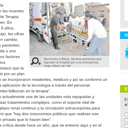
la
ir las muertes
 de Terapia
len. En
 6 años,
o, las cifras
N
en cambio,
s pacientes
uda o uno
los factores
Momentos crÃ­ticos. Muchos pacientes que
ingresan al hospital por una emergencia,
ica.
luego deben ser der
destacó que la
ió por un plan
 se incorporaron residentes, médicos y así se conformó un
 aplicación de la tecnología a través del personal
E
es fallezcan en la terapia”.
n es actualmente una de las unidades más equipadas y
C
izar tratamientos complejos, como el soporte vital de
a
plazo renal continuo y la circulación extracorpórea para
rmó que “hay dos nosocomios públicos que realizan ese
r privado que lo hacen bien”.
 crítica desde hace un año, que se entrenó aquí y en el