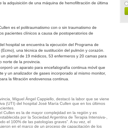
 de la adquisición de una máquina de hemofiltración de última
 Cullen es el politraumatismo con o sin traumatismo de
s pacientes clínicos a causa de postoperatorios de
o del hospital se encuentra la ejecución del Programa de
Ecmo), una técnica de sustitución del pulmón y corazón.
n un plantel de 19 médicos, 53 enfermeros y 20 camas para
o norte de la provincia.
orporó un aparato para encefalografía continua móvil que
nte y un analizador de gases incorporado al mismo monitor,
ara la filtración endovenosa continua.
ovincia, Miguel Ángel Cappiello, destacó la labor que se viene
va (UTI) del hospital José María Cullen que en los últimos
acientes.
 del Cullen es la de mayor complejidad en la región y es
stablecida por la Sociedad Argentina de Terapia Intensiva-,
do el 100% de las patologías graves”. A su vez, el
ujeron en el marco de un proceso de capacitación de los